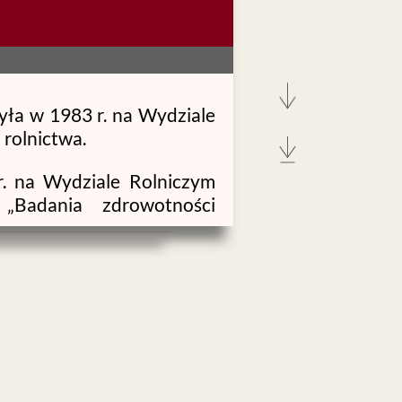
yła w 1983 r. na Wydziale
rolnictwa.
. na Wydziale Rolniczym
. „Badania zdrowotności
nu”, a stopień doktora
ła w 2006 r. na Wydziale
podstawie rozprawy pt.
zaninach odmian”.
itopatologicznych. Zajmuje
n okopowych i miskanta
art University (Turcja) i