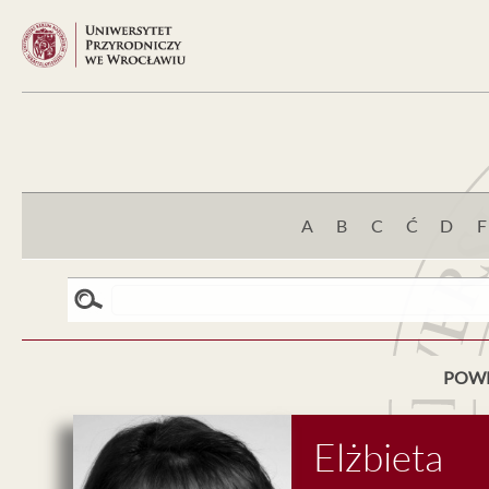
A
B
C
Ć
D
F
POW
Elżbieta