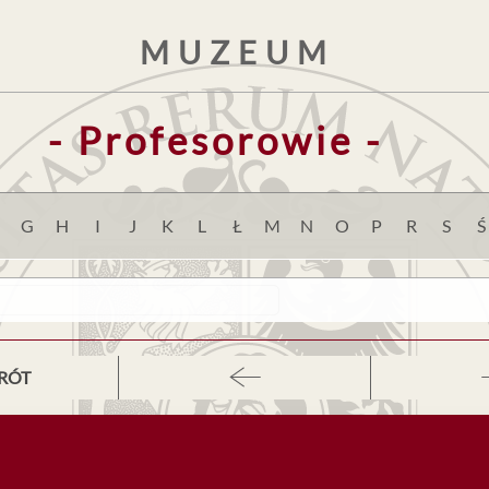
MUZEUM
- Profesorowie -
G
H
I
J
K
L
Ł
M
N
O
P
R
S
Ś
RÓT