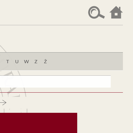
T
U
W
Z
Ż