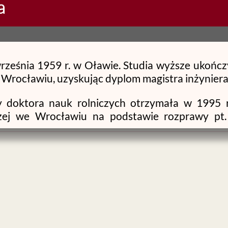
a
września 1959 r. w Oławie. Studia wyższe ukończ
Wrocławiu, uzyskując dyplom magistra inżyniera 
 doktora nauk rolniczych otrzymała w 1995 r
czej we Wrocławiu na podstawie rozprawy pt
j w zależności od zastosowanego przedplo
nauk rolniczych, w zakresie agronomii uzyska
ersytetu Przyrodniczego we Wrocławiu na 
enicy jarej uprawianej w siewie czystym i w mies
nia naukowe skupiają się głównie na badaniach f
cią zbóż, traw gazonowych, rzepaku, rośli
ółpracuje w tym zakresie z Canakkle Onsekiz M