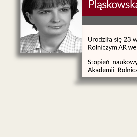
Pląskowsk
Urodziła się 23 
Rolniczym AR we 
Stopień naukowy
Akademii Rolni
pszenicy ozime
habilitowanego 
Rolniczym Uniw
„Zdrowotność psz
Jej zainteresowa
się zdrowotnoś
olbrzymiego. Wsp