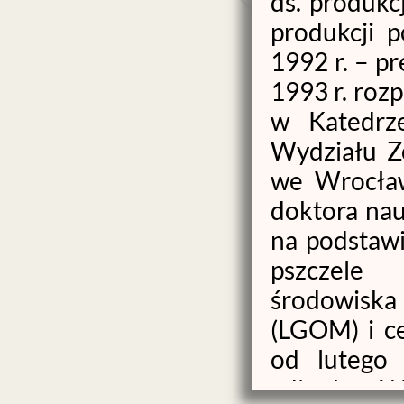
ds. produkc
produkcji p
1992 r. – pr
1993 r. roz
w Katedrze
Wydziału Z
we Wrocław
doktora nau
na podstawi
pszczele 
środowiska
(LGOM) i c
od lutego 
adiunkta. W