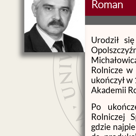
Roman
Urodził si
Opolszczyź
Michałowica
Rolnicze w 
ukończył w 
Akademii Ro
Po ukończ
Rolniczej S
gdzie najpi