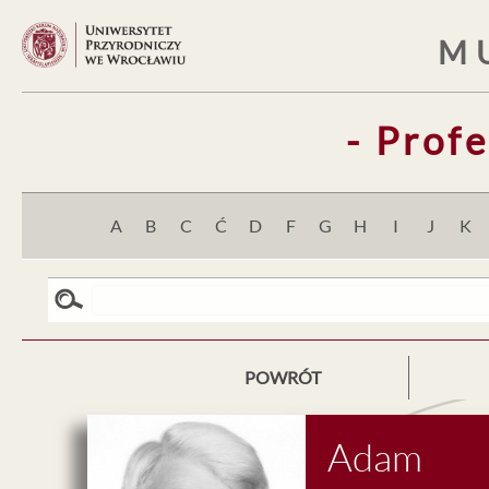
M
- Prof
A
B
C
Ć
D
F
G
H
I
J
K
POWRÓT
Adam