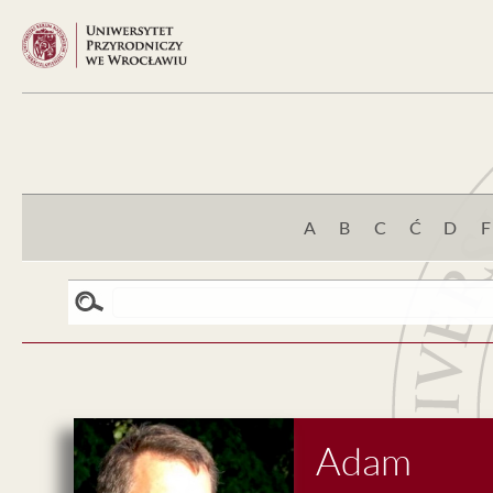
A
B
C
Ć
D
F
Adam