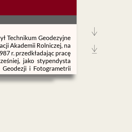
czył Technikum Geode
zyjne
cji Akademii Rolniczej, na
987 r. przedkładając pracę
ześniej, jako stypendysta
 Geodezji i Fotogrametrii
 1988 do 1997 r. pracował
 na próbach wykorzystania
ii. Tytuł naukowy doktora
nie regułowych systemów
Kartografii w Warszawie”.
Od 1997 do 2020 r. był