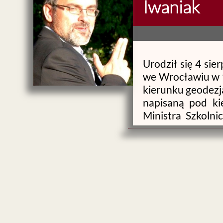
Iwaniak
Urodził się 4 si
we Wrocławiu w 19
kierunku geodezj
napisaną pod kie
Ministra Szkolni
Akademii Rolnicz
jako asystent.
O
d wczesnych la
technik sztuczne
osiągnął w 1997
ekspertowych w p
Obowiązki prom