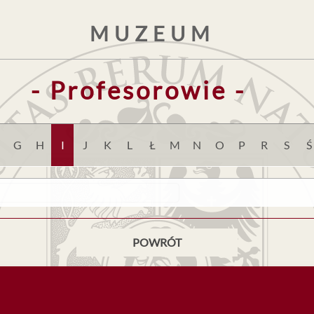
MUZEUM
- Profesorowie -
G
H
I
J
K
L
Ł
M
N
O
P
R
S
Ś
POWRÓT