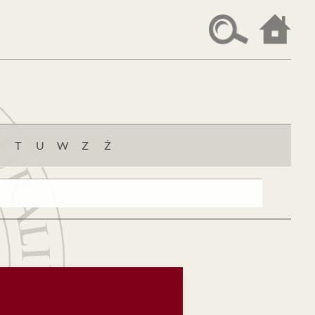
T
U
W
Z
Ż