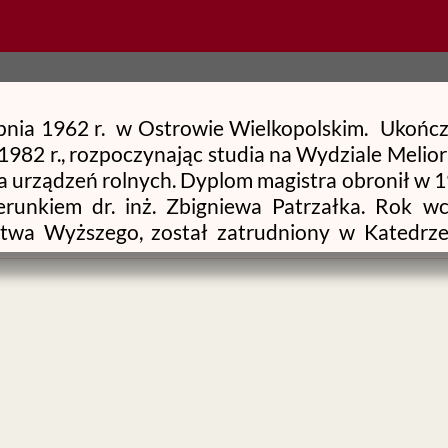
erpnia 1962 r. w Ostrowie Wielkopolskim. Ukoń
82 r., rozpoczynając studia na Wydziale Meliora
a urządzeń rolnych. Dyplom magistra obronił w 1
runkiem dr. inż. Zbigniewa Patrzałka. Rok wc
ctwa Wyższego, został zatrudniony w Katedrze
ej we Wrocławiu jako asystent stażysta, zaś od
t pracy naukowej jego wysiłki koncentrowały się
j inteligencji w obszarze geodezji i kartograf
 r. na podstawie dysertacji pt. „Zastosowa
rocesach redagowania map; Instytut Geodezji i 
otora pełniła prof. Ewa Krzywicka-Blum. 