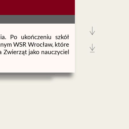
ia. Po ukończeniu szkół
icznym WSR Wrocław, które
 Zwierząt jako nauczyciel
wiu stopień doktora nauk
ody żywienia oraz opasu
ym i ekonomicznym”, którą
tomiast stopień doktora
oznaniu po przedłożeniu
różnych poziomach energii
u w 1973 r., a profesora
ąt