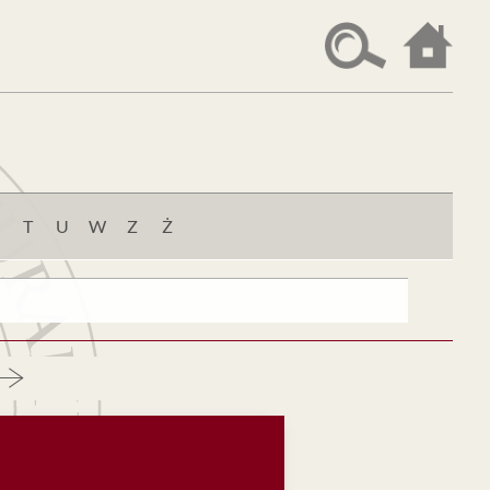
T
U
W
Z
Ż