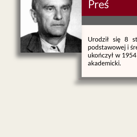
Preś
Urodził się 8 s
podstawowej i śr
ukończył w 1954 
akademicki.
W 1961 r. otrzy
rolniczo-leśnyc
młodego bydła ra
wykonał pod ki
habilitowanego
rozprawy pt. „Wy
w paszy” w 1966
zwyczajnego w ro