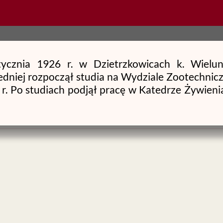
tycznia 1926 r. w Dzietrzkowicach k. Wielun
edniej rozpoczął studia na Wydziale Zootechn
r. Po studiach podjął pracę w Katedrze Żywienia
mał na Wydziale Zootechnicznym WSR we Wrocła
h na podstawie rozprawy pt. „Różnorodne met
sy nizinnej cb w ujęciu fizjologiczno-żywieniow
erunkiem prof. dr. Zygmunta Ruszczyca, na
 uzyskał na Wydziale Zootechnicznym AR w P
korzystanie azotu młodego bydła rasy ncb przy 
 r. Tytuł profesora nadzwyczajnego nadano m
ku 1980. Specjalność naukowa – żywienie zwierz