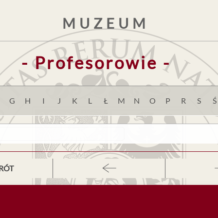
MUZEUM
- Profesorowie -
G
H
I
J
K
L
Ł
M
N
O
P
R
S
Ś
RÓT