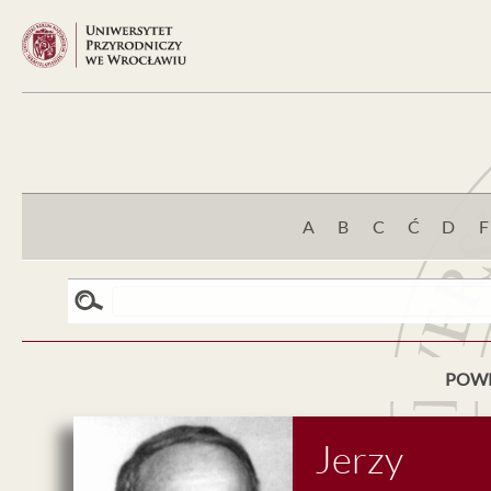
A
B
C
Ć
D
F
POW
Jerzy