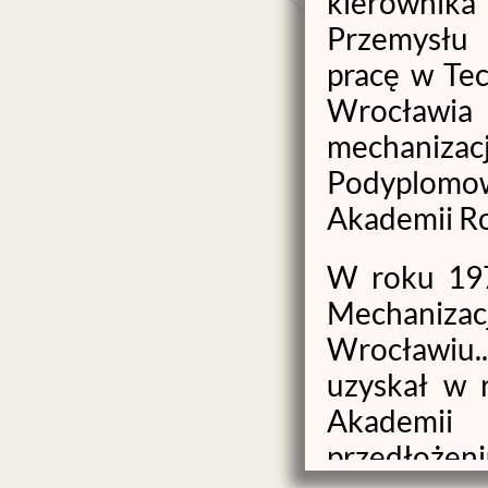
kierowni
Przemysłu 
pracę w Te
Wrocławi
mechanizacj
Podyplomowe
Akademii Ro
W roku 197
Mechanizacj
Wrocławiu.
uzyskał w 
Akademii
przedłożen