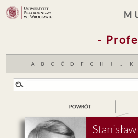
M
- Prof
A
B
C
Ć
D
F
G
H
I
J
K
POWRÓT
Stanisław