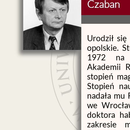
Czaban
Urodził się
opolskie. S
1972 na 
Akademii R
stopień mag
Stopień na
nadała mu 
we Wrocław
doktora ha
zakresie me