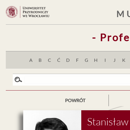
M
- Prof
A
B
C
Ć
D
F
G
H
I
J
K
POWRÓT
Stanisław