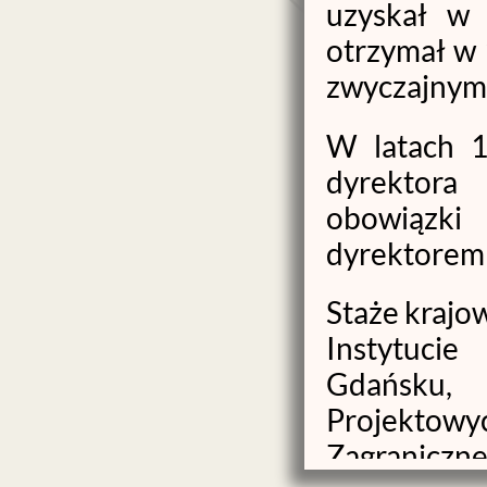
uzyskał w 
otrzymał w 
zwyczajnym
W latach 1
dyrektora
obowiązki
dyrektorem 
Staże krajo
Instytuci
Gdańsku
Projektowy
Zagraniczn